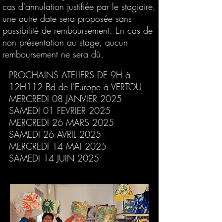
cas d'annulation justifiée par le stagiaire,
une autre date sera proposée sans
possibilité de remboursement. En cas de
non présentation au stage, aucun
remboursement ne sera dû.
PROCHAINS ATELIERS DE 9H à
PROCHAINS ATELIERS DE 9H à 12H
12H112 Bd de l'Europe à VERTOU​
112 Bd de l'Europe à VERTOU
MERCREDI 08 JANVIER 2025
SAMEDI 01 FEVRIER 2025
MERCREDI 08 JANVIER 2025
MERCREDI 26 MARS 2025
SAMEDI
01 FEVRIER 2025
SAMEDI 26 AVRIL 2025
MERCREDI 26 MARS 2025
MERCREDI 14 MAI 2025
SAMEDI 26 AVRIL 2025
SAMEDI 14 JUIN 2025
MERCREDI 14 MAI 2025
SAMEDI 14 JUIN 2025