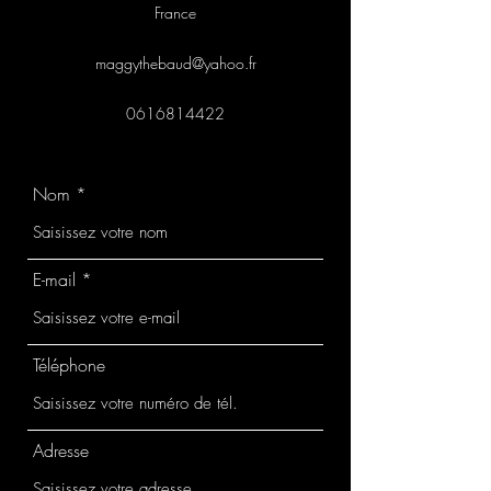
France
maggythebaud@yahoo.fr
0616814422
Nom
E-mail
Téléphone
Adresse